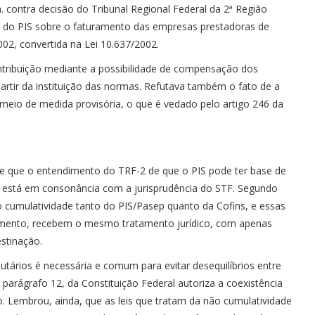
. contra decisão do Tribunal Regional Federal da 2ª Região
va do PIS sobre o faturamento das empresas prestadoras de
002, convertida na Lei 10.637/2002.
tribuição mediante a possibilidade de compensação dos
partir da instituição das normas. Refutava também o fato de a
 meio de medida provisória, o que é vedado pelo artigo 246 da
, de que o entendimento do TRF-2 de que o PIS pode ter base de
ia está em consonância com a jurisprudência do STF. Segundo
o cumulatividade tanto do PIS/Pasep quanto da Cofins, e essas
uramento, recebem o mesmo tratamento jurídico, com apenas
stinação.
utários é necessária e comum para evitar desequilíbrios entre
parágrafo 12, da Constituição Federal autoriza a coexistência
o. Lembrou, ainda, que as leis que tratam da não cumulatividade