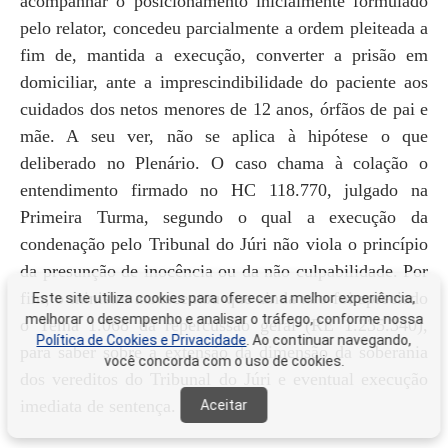
acompanhar o posicionamento inicialmente formulado
pelo relator, concedeu parcialmente a ordem pleiteada a
fim de, mantida a execução, converter a prisão em
domiciliar, ante a imprescindibilidade do paciente aos
cuidados dos netos menores de 12 anos, órfãos de pai e
mãe. A seu ver, não se aplica à hipótese o que
deliberado no Plenário. O caso chama à colação o
entendimento firmado no HC 118.770, julgado na
Primeira Turma, segundo o qual a execução da
condenação pelo Tribunal do Júri não viola o princípio
da presunção de inocência ou da não culpabilidade. Por
fim, o ministro acrescentou que ainda não foi apreciado
Este site utiliza cookies para oferecer a melhor experiência,
melhorar o desempenho e analisar o tráfego, conforme nossa
o Tema 1.068 da repercussão geral (RE 1.235.340),
Política de Cookies e Privacidade
. Ao continuar navegando,
para saber sobre a extensão da dimensão da soberania
você concorda com o uso de cookies.
dos vereditos do Tribunal do Júri e eventual execução
imediata de sentença.
Aceitar