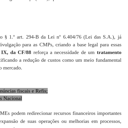
 o § 1.º art. 294-B da Lei nº 6.404/76 (Lei das S.A.), já
ivulgação para as CMPs, criando a base legal para essas
o IX, da CF/88
reforça a necessidade de um
tratamento
stificando a redução de custos como um meio fundamental
no mercado.
núncias fiscais e Refis;
s Nacional
PMEs podem redirecionar recursos financeiros importantes
 expansão de suas operações ou melhorias em processos,