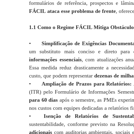
formulários de referência, prospectos e lâmi
FÁCIL
ataca esse problema de frente
, oferec
1.1 Como o Regime FÁCIL Mitiga Obstáculos
•
Simplificação de Exigências Documenta
um substituto mais conciso e direto para
informações essenciais
, com atualizações anu
Essa medida reduz drasticamente a necessidade
custo, que podem representar
dezenas de milha
•
Ampliação de Prazos para Relatórios:
(ITR) pelo Formulário de Informações Semes
para 60 dias
após o semestre, as PMEs experime
nos custos com equipes dedicadas a relatórios fi
•
Isenção de Relatórios de Sustentab
sustentabilidade, conforme previsto na Res
adicionais
com auditorias ambientais, sociais