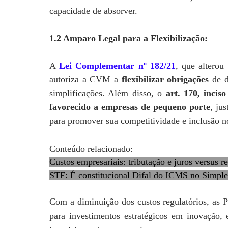
capacidade de absorver.
1.2 Amparo Legal para a Flexibilização:
A
Lei Complementar nº 182/21
, que alterou
autoriza a CVM a
flexibilizar obrigações
de d
simplificações. Além disso, o
art. 170, incis
favorecido a empresas de pequeno porte
, ju
para promover sua competitividade e inclusão 
Conteúdo relacionado:
Custos empresariais: tributação e juros versus re
STF: É constitucional Difal do ICMS no Simple
Com a diminuição dos custos regulatórios, as 
para investimentos estratégicos em inovação,