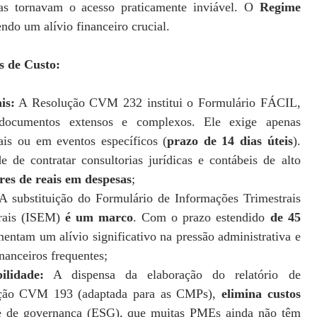
nas tornavam o acesso praticamente inviável. O
Regime
endo um alívio financeiro crucial.
 de Custo:
is:
A Resolução CVM 232 institui o Formulário FÁCIL,
 documentos extensos e complexos. Ele exige apenas
ais ou em eventos específicos (
prazo de 14 dias úteis
).
 de contratar consultorias jurídicas e contábeis de alto
res de reais em despesas
;
A substituição do Formulário de Informações Trimestrais
trais (ISEM)
é um marco
. Com o prazo estendido
de 45
ntam um alívio significativo na pressão administrativa e
nanceiros frequentes;
ilidade:
A dispensa da elaboração do relatório de
olução CVM 193 (adaptada para as CMPs),
elimina custos
 e de governança (ESG), que muitas PMEs ainda não têm