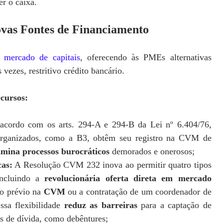
r o caixa.
ovas Fontes de Financiamento
mercado de capitais
, oferecendo às PMEs alternativas
 vezes, restritivo crédito bancário.
cursos:
cordo com os arts. 294-A e 294-B da Lei nº 6.404/76,
 organizados, como a B3, obtêm seu registro na CVM de
imina processos burocráticos
demorados e onerosos;
cas:
A Resolução CVM 232 inova ao permitir quatro tipos
 incluindo a
revolucionária oferta direta em mercado
ro prévio na
CVM
ou a contratação de um coordenador de
ssa flexibilidade
reduz as barreiras
para a captação de
os de dívida, como debêntures;