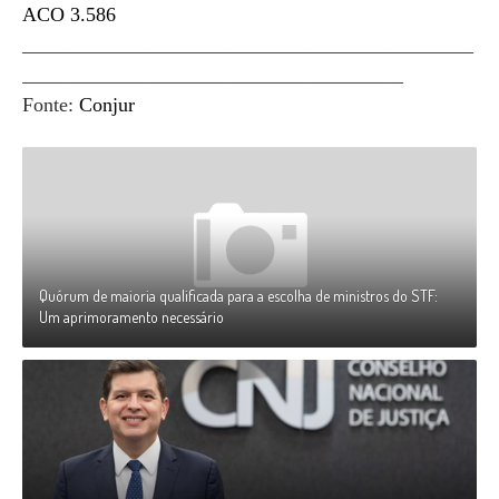
ACO 3.586
_____________________________________________
______________________________________
Fonte:
Conjur
Quórum de maioria qualificada para a escolha de ministros do STF:
Um aprimoramento necessário