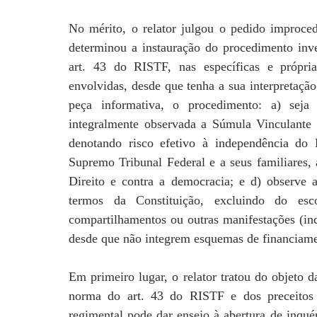
No mérito, o relator julgou o pedido improcede
determinou a instauração do procedimento inve
art. 43 do RISTF, nas específicas e própri
envolvidas, desde que tenha a sua interpretaçã
peça informativa, o procedimento: a) seja
integralmente observada a Súmula Vinculante 1
denotando risco efetivo à independência do
Supremo Tribunal Federal e a seus familiares, 
Direito e contra a democracia; e d) observe 
termos da Constituição, excluindo do esco
compartilhamentos ou outras manifestações (inc
desde que não integrem esquemas de financiame
Em primeiro lugar, o relator tratou do objeto d
norma do art. 43 do RISTF e dos preceitos co
regimental pode dar ensejo à abertura de inqué