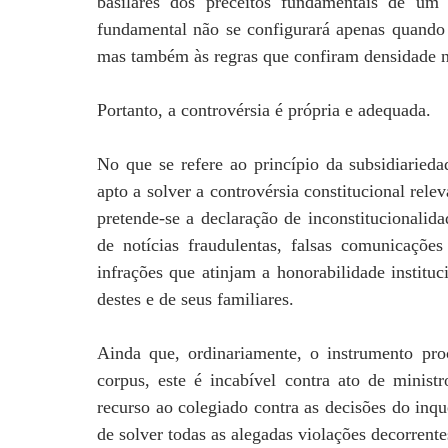
basilares dos preceitos fundamentais de um
fundamental não se configurará apenas quando s
mas também às regras que confiram densidade no
Portanto, a controvérsia é própria e adequada.
No que se refere ao princípio da subsidiarieda
apto a solver a controvérsia constitucional rel
pretende-se a declaração de inconstitucionalida
de notícias fraudulentas, falsas comunicaçõe
infrações que atinjam a honorabilidade insti
destes e de seus familiares.
Ainda que, ordinariamente, o instrumento pro
corpus, este é incabível contra ato de minis
recurso ao colegiado contra as decisões do inq
de solver todas as alegadas violações decorrente