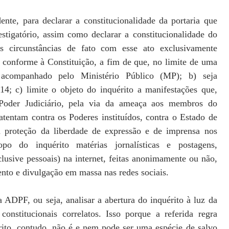
nte, para declarar a constitucionalidade da portaria que
stigatório, assim como declarar a constitucionalidade do
as circunstâncias de fato com esse ato exclusivamente
o conforme à Constituição, a fim de que, no limite de uma
 acompanhado pelo Ministério Público (MP); b) seja
4; c) limite o objeto do inquérito a manifestações que,
 Poder Judiciário, pela via da ameaça aos membros do
atentam contra os Poderes instituídos, contra o Estado de
a proteção da liberdade de expressão e de imprensa nos
po do inquérito matérias jornalísticas e postagens,
lusive pessoais) na internet, feitas anonimamente ou não,
nto e divulgação em massa nas redes sociais.
a ADPF, ou seja, analisar a abertura do inquérito à luz da
nstitucionais correlatos. Isso porque a referida regra
rito, contudo, não é e nem pode ser uma espécie de salvo