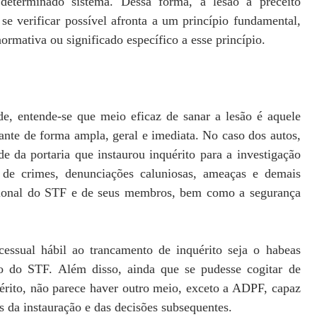
 determinado sistema. Dessa forma, a lesão a preceito
e verificar possível afronta a um princípio fundamental,
rmativa ou significado específico a esse princípio.
de, entende-se que meio eficaz de sanar a lesão é aquele
evante de forma ampla, geral e imediata. No caso dos autos,
de da portaria que instaurou inquérito para a investigação
s de crimes, denunciações caluniosas, ameaças e demais
tucional do STF e de seus membros, bem como a segurança
cessual hábil ao trancamento de inquérito seja o habeas
tro do STF. Além disso, ainda que se pudesse cogitar de
uérito, não parece haver outro meio, exceto a ADPF, capaz
s da instauração e das decisões subsequentes.