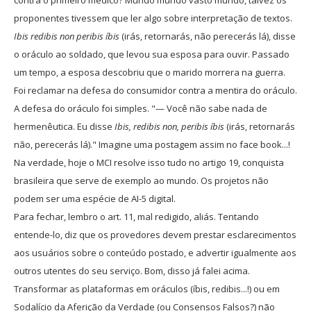
contra o primeiro médico? Mundo mundo vasto mundo, talvez os
proponentes tivessem que ler algo sobre interpretação de textos.
Ibis redibis non peribis íbis
(irás, retornarás, não perecerás lá), disse
o oráculo ao soldado, que levou sua esposa para ouvir. Passado
um tempo, a esposa descobriu que o marido morrera na guerra.
Foi reclamar na defesa do consumidor contra a mentira do oráculo.
A defesa do oráculo foi simples. "— Você não sabe nada de
hermenêutica. Eu disse
Ibis, redibis non, peribis íbis
(irás, retornarás
não, perecerás lá)." Imagine uma postagem assim no face book...!
Na verdade, hoje o MCI resolve isso tudo no artigo 19, conquista
brasileira que serve de exemplo ao mundo. Os projetos não
podem ser uma espécie de AI-5 digital.
Para fechar, lembro o art. 11, mal redigido, aliás. Tentando
entende-lo, diz que os provedores devem prestar esclarecimentos
aos usuários sobre o conteúdo postado, e advertir igualmente aos
outros utentes do seu serviço. Bom, disso já falei acima.
Transformar as plataformas em oráculos (íbis, redibis...!) ou em
Sodalício da Aferição da Verdade (ou Consensos Falsos?) não