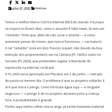
junho 07, 2020
Notícias
Temos o melhor Marco Civil Da Internet (MCI) do mundo. A Europa
se inspira no Brasil. Mas, como o assunto é fake news, lá vem um
"remédio" forte que, além de não curar o doente — é como
aumentar penas de crimes, que nunca funcionou — vai mata-lo.
O tal "remédio" está em dois frascos (vejam: não duvido da boa
intenção dos proponentes!): um na Câmara (PL 1429) e outro no
Senado (PL 2630), que pretendem regular a liberdade de
expressão na internet, no Brasil.
O PL 2630 seria apreciado em Plenário em 2 de junho — retirado
de pauta no mesmo dia. O problema é que os projetos voltarão. E
aí é que mora o perigo. Como há muita água suja — e ninguém
nega isso — o perigo é de os projetos atirarem junto a criança
fora. A probabilidade é grande.
Ponho aqui minha colher nesse angu. Já existe bastante material