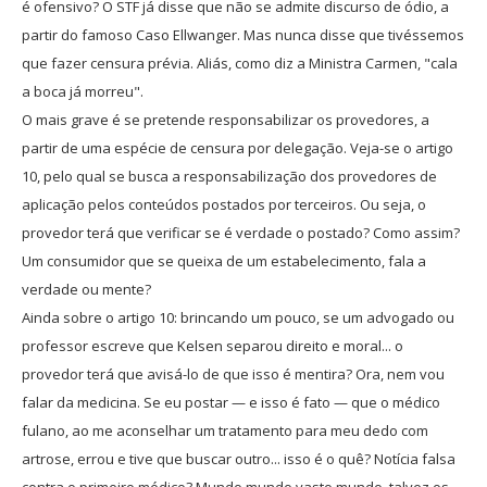
é ofensivo? O STF já disse que não se admite discurso de ódio, a
partir do famoso Caso Ellwanger. Mas nunca disse que tivéssemos
que fazer censura prévia. Aliás, como diz a Ministra Carmen, "cala
a boca já morreu".
O mais grave é se pretende responsabilizar os provedores, a
partir de uma espécie de censura por delegação. Veja-se o artigo
10, pelo qual se busca a responsabilização dos provedores de
aplicação pelos conteúdos postados por terceiros. Ou seja, o
provedor terá que verificar se é verdade o postado? Como assim?
Um consumidor que se queixa de um estabelecimento, fala a
verdade ou mente?
Ainda sobre o artigo 10: brincando um pouco, se um advogado ou
professor escreve que Kelsen separou direito e moral... o
provedor terá que avisá-lo de que isso é mentira? Ora, nem vou
falar da medicina. Se eu postar — e isso é fato — que o médico
fulano, ao me aconselhar um tratamento para meu dedo com
artrose, errou e tive que buscar outro... isso é o quê? Notícia falsa