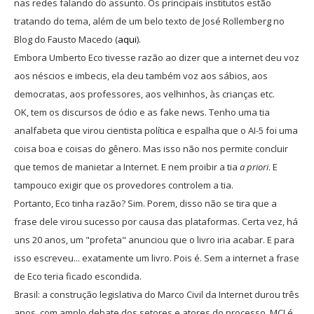
nas redes falando do assunto. Os principais institutos estão
tratando do tema, além de um belo texto de José Rollemberg no
Blog do Fausto Macedo (
aqui
).
Embora Umberto Eco tivesse razão ao dizer que a internet deu voz
aos néscios e imbecis, ela deu também voz aos sábios, aos
democratas, aos professores, aos velhinhos, às crianças etc.
OK, tem os discursos de ódio e as fake news. Tenho uma tia
analfabeta que virou cientista política e espalha que o AI-5 foi uma
coisa boa e coisas do gênero. Mas isso não nos permite concluir
que temos de manietar a Internet. E nem proibir a tia
a priori
. E
tampouco exigir que os provedores controlem a tia.
Portanto, Eco tinha razão? Sim. Porem, disso não se tira que a
frase dele virou sucesso por causa das plataformas. Certa vez, há
uns 20 anos, um "profeta" anunciou que o livro iria acabar. E para
isso escreveu... exatamente um livro. Pois é. Sem a internet a frase
de Eco teria ficado escondida.
Brasil: a construção legislativa do Marco Civil da Internet durou três
anos, com amplo debate dos setores e atores do processo. MCI é