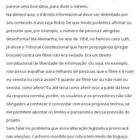
parece uma boa ideia, para dizer o mínimo.
Na democracia, o trânsito informacional deve ser delimitado por
seu conteúdo (caso seja ilícito). De que modo podemos afirmar ou
presumir que, por exemplo, o número de pessoas atingidas
desinforma? Na Alemanha, no ano de 1958, no famoso caso Lüth,
já disse o Tribunal Constitucional que fazer propaganda (pregar
boicote) contra um filme não era vedado. Era um direito
constitucional de liberdade de informação. Ou seja, no exemplo,
não posso espalhar para milhares de pessoas que o filme x é ruim
ou sexista ou coisa assim? E quanto ao filme ser ou não ruim ou
sexista, como aferir? Eu até teria como aferir isso a partir da tese
da resposta correta, porém, os usuários e os provedores não são
obrigados a conhecer e concordar com essa proposta teórica, se
me permitem apontar os limites e paroxismos dessa previsão do
projeto.
Sem falar no problema que essa alteração legislativa provocará
nas eleições. Cachorro mordido por cobra tem medo de linguiça.