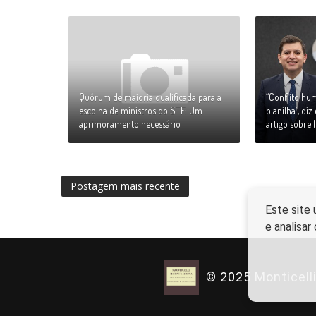
Quórum de maioria qualificada para a
“Conflito h
escolha de ministros do STF: Um
planilha”, di
aprimoramento necessário
artigo sobre l
Postagem mais recente
Este site 
e analisa
© 2025 Monticell