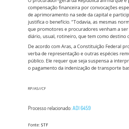
O procurador-geral da República afirma que é 
compensação financeira por convocações espec
de aprimoramento na sede da capital e partici
justifica o benefício. “Todavia, as mesmas n
que promotores e procuradores venham a ser
diário, usual, rotineiro, que tem como destino
De acordo com Aras, a Constituição Federal pro
verba de representação e outras espécies remu
público. Ele requer que seja suspensa a inte
o pagamento da indenização de transporte ba
RP/AS//CF
Processo relacionado:
ADI 6459
Fonte:
STF