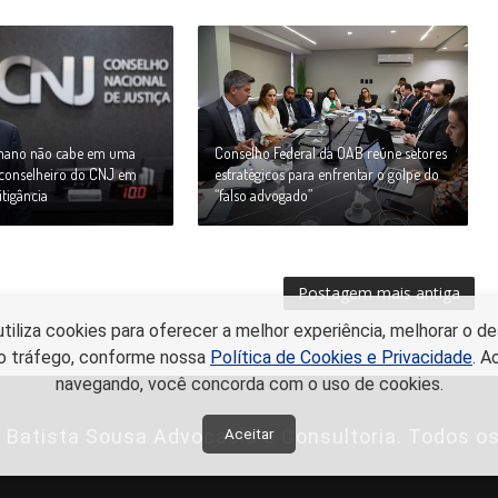
umano não cabe em uma
Conselho Federal da OAB reúne setores
z conselheiro do CNJ em
estratégicos para enfrentar o golpe do
itigância
“falso advogado”
Postagem mais antiga
utiliza cookies para oferecer a melhor experiência, melhorar o
r o tráfego, conforme nossa
Política de Cookies e Privacidade
. A
navegando, você concorda com o uso de cookies.
i Batista Sousa Advocacia e Consultoria. Todos os
Aceitar