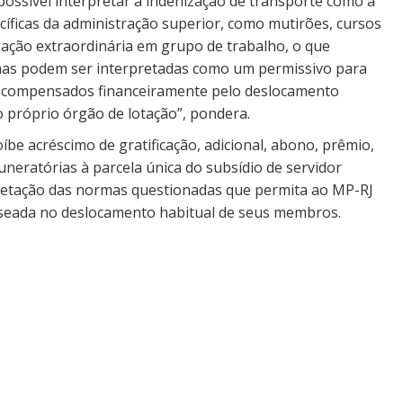
possível interpretar a indenização de transporte como a
íficas da administração superior, como mutirões, cursos
pação extraordinária em grupo de trabalho, o que
ormas podem ser interpretadas como um permissivo para
 compensados financeiramente pelo deslocamento
 o próprio órgão de lotação”, pondera.
íbe acréscimo de gratificação, adicional, abono, prêmio,
neratórias à parcela única do subsídio de servidor
rpretação das normas questionadas que permita ao MP-RJ
seada no deslocamento habitual de seus membros.