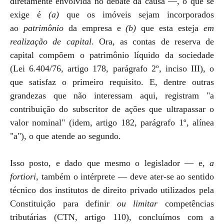
diretamente envolvida no debate da causa —, o que se
exige é
(a)
que os imóveis sejam incorporados
ao
patrimônio
da empresa e
(b)
que esta esteja
em
realização de capital
. Ora, as contas de reserva de
capital compõem o patrimônio líquido da sociedade
(Lei 6.404/76, artigo 178, parágrafo 2º, inciso III), o
que satisfaz o primeiro requisito. E, dentre outras
grandezas que não interessam aqui, registram "a
contribuição do subscritor de ações que ultrapassar o
valor nominal" (idem, artigo 182, parágrafo 1º, alínea
"a"), o que atende ao segundo.
Isso posto, e dado que mesmo o legislador — e,
a
fortiori
, também o intérprete — deve ater-se ao sentido
técnico dos institutos de direito privado utilizados pela
Constituição para definir
ou limitar
competências
tributárias (CTN, artigo 110), concluímos com a