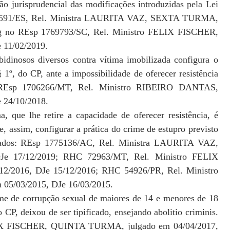
ção jurisprudencial das modificações introduzidas pela Lei
765591/ES, Rel. Ministra LAURITA VAZ, SEXTA TURMA,
Rg no REsp 1769793/SC, Rel. Ministro FELIX FISCHER,
11/02/2019.
bidinosos diversos contra vítima imobilizada configura o
 1º, do CP, ante a impossibilidade de oferecer resistência
s: REsp 1706266/MT, Rel. Ministro RIBEIRO DANTAS,
24/10/2018.
 que lhe retire a capacidade de oferecer resistência, é
 e, assim, configurar a prática do crime de estupro previsto
lgados: REsp 1775136/AC, Rel. Ministra LAURITA VAZ,
e 17/12/2019; RHC 72963/MT, Rel. Ministro FELIX
2016, DJe 15/12/2016; RHC 54926/PR, Rel. Ministro
5/03/2015, DJe 16/03/2015.
me de corrupção sexual de maiores de 14 e menores de 18
o CP, deixou de ser tipificado, ensejando abolitio criminis.
LIX FISCHER, QUINTA TURMA, julgado em 04/04/2017,