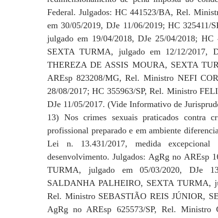
Federal. Julgados: HC 441523/BA, Rel. Mi
em 30/05/2019, DJe 11/06/2019; HC 32541
julgado em 19/04/2018, DJe 25/04/2018; H
SEXTA TURMA, julgado em 12/12/2017, DJ
THEREZA DE ASSIS MOURA, SEXTA TURMA, 
AREsp 823208/MG, Rel. Ministro NEFI CO
28/08/2017; HC 355963/SP, Rel. Ministro F
DJe 11/05/2017. (Vide Informativo de Jurispru
13) Nos crimes sexuais praticados contra cr
profissional preparado e em ambiente diferenc
Lei n. 13.431/2017, medida excepcional
desenvolvimento. Julgados: AgRg no AREsp
TURMA, julgado em 05/03/2020, DJe 13
SALDANHA PALHEIRO, SEXTA TURMA, julgad
Rel. Ministro SEBASTIÃO REIS JÚNIOR, SE
AgRg no AREsp 625573/SP, Rel. Minist