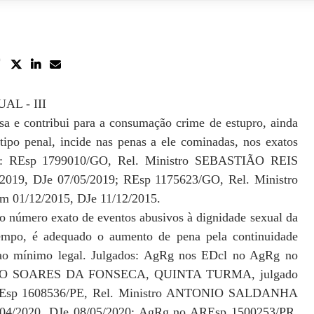
L - III
a e contribui para a consumação crime de estupro, ainda
tipo penal, incide nas penas a ele cominadas, nos exatos
dos: REsp 1799010/GO, Rel. Ministro SEBASTIÃO REIS
19, DJe 07/05/2019; REsp 1175623/GO, Rel. Ministro
01/12/2015, DJe 11/12/2015.
o número exato de eventos abusivos à dignidade sexual da
tempo, é adequado o aumento de pena pela continuidade
r ao mínimo legal. Julgados: AgRg nos EDcl no AgRg no
ALDO SOARES DA FONSECA, QUINTA TURMA, julgado
AREsp 1608536/PE, Rel. Ministro ANTONIO SALDANHA
/2020, DJe 08/05/2020; AgRg no AREsp 1500253/PR,