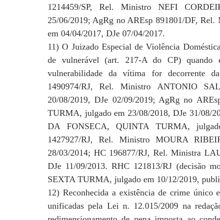
1214459/SP, Rel. Ministro NEFI CORDE
25/06/2019; AgRg no AREsp 891801/DF, Re
em 04/04/2017, DJe 07/04/2017.
11) O Juizado Especial de Violência Doméstica 
de vulnerável (art. 217-A do CP) quando 
vulnerabilidade da vítima for decorrente
1490974/RJ, Rel. Ministro ANTONIO 
20/08/2019, DJe 02/09/2019; AgRg no ARE
TURMA, julgado em 23/08/2018, DJe 31/08/
DA FONSECA, QUINTA TURMA, julgado 
1427927/RJ, Rel. Ministro MOURA RIBE
28/03/2014; HC 196877/RJ, Rel. Ministra 
DJe 11/09/2013. RHC 121813/RJ (decisão m
SEXTA TURMA, julgado em 10/12/2019, publi
12) Reconhecida a existência de crime único en
unificadas pela Lei n. 12.015/2009 na redaç
redimensionamento de pena imposta ao cond