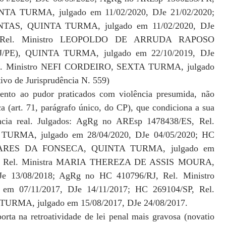
TA TURMA, julgado em 11/02/2020, DJe 21/02/2020;
NTAS, QUINTA TURMA, julgado em 11/02/2020, DJe
S, Rel. Ministro LEOPOLDO DE ARRUDA RAPOSO
, QUINTA TURMA, julgado em 22/10/2019, DJe
el. Ministro NEFI CORDEIRO, SEXTA TURMA, julgado
ivo de Jurisprudência N. 559)
lento ao pudor praticados com violência presumida, não
ica (art. 71, parágrafo único, do CP), que condiciona a sua
ência real. Julgados: AgRg no AREsp 1478438/ES, Rel.
URMA, julgado em 28/04/2020, DJe 04/05/2020; HC
SOARES DA FONSECA, QUINTA TURMA, julgado em
MG, Rel. Ministra MARIA THEREZA DE ASSIS MOURA,
 13/08/2018; AgRg no HC 410796/RJ, Rel. Ministro
07/11/2017, DJe 14/11/2017; HC 269104/SP, Rel.
RMA, julgado em 15/08/2017, DJe 24/08/2017.
rta na retroatividade de lei penal mais gravosa (novatio