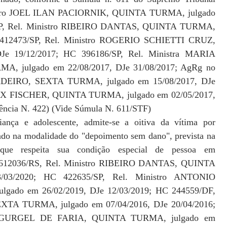
nistro JOEL ILAN PACIORNIK, QUINTA TURMA, julgado
1/SP, Rel. Ministro RIBEIRO DANTAS, QUINTA TURMA,
C 412473/SP, Rel. Ministro ROGERIO SCHIETTI CRUZ,
e 19/12/2017; HC 396186/SP, Rel. Ministra MARIA
julgado em 22/08/2017, DJe 31/08/2017; AgRg no
RDEIRO, SEXTA TURMA, julgado em 15/08/2017, DJe
ELIX FISCHER, QUINTA TURMA, julgado em 02/05/2017,
dência N. 422) (Vide Súmula N. 611/STF)
iança e adolescente, admite-se a oitiva da vítima por
iado na modalidade do "depoimento sem dano", prevista na
 que respeita sua condição especial de pessoa em
 1612036/RS, Rel. Ministro RIBEIRO DANTAS, QUINTA
/03/2020; HC 422635/SP, Rel. Ministro ANTONIO
o em 26/02/2019, DJe 12/03/2019; HC 244559/DF,
XTA TURMA, julgado em 07/04/2016, DJe 20/04/2016;
ro GURGEL DE FARIA, QUINTA TURMA, julgado em