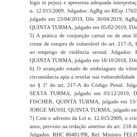
legis in pejus) e apresenta adequada interpreta
n. 12.015/2009. Julgados: AgRg no REsp 1
julgado em 23/04/2019, DJe 30/04/2019; Ag
QUINTA TURMA, julgado em 05/02/2019, DJe 
5) A prática de conjunção carnal ou de atos li
crime de estupro de vulnerável do art. 217-A, §
ao emprego de violência sexual. Julgado
QUINTA TURMA, julgado em 18/10/2018, DJe 
6) O avançado estado de embriaguez da vítima,
circunstância apta a revelar sua vulnerabilidade
no § 1º do art. 217-A do Código Penal. Ju
SEXTA TURMA, julgado em 03/12/2019, DJ
FISCHER, QUINTA TURMA, julgado em 13/12/
JORGE MUSSI, QUINTA TURMA, julgado em 0
7) Com o advento da Lei n. 12.015/2009, o cri
anos, previsto na redação anterior do art. 218 d
Julgados: RHC 80481/PR, Rel. Ministro FE