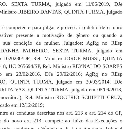
IRO, SEXTA TURMA, julgado em 11/06/2019, DJe
l. Ministro RIBEIRO DANTAS, QUINTA TURMA, julgado
é competente para julgar e processar o delito de estupro
estiver presente a motivação de gênero ou quando a
 da sua condição de mulher. Julgados: AgRg no REsp
SALDANHA PALHEIRO, SEXTA TURMA, julgado em
sp 1020280/DF, Rel. Ministro JORGE MUSSI, QUINTA
2018; HC 265694/SP, Rel. Ministro REYNALDO SOARES
em 23/02/2016, DJe 29/02/2016; AgRg no REsp
IRO, QUINTA TURMA, julgado em 20/03/2014, DJe
LAURITA VAZ, QUINTA TURMA, julgado em 05/09/2013,
onocrática), Rel. Ministro ROGERIO SCHIETTI CRUZ,
cado em 12/12/2019;
tre as condutas descritas nos art. 213 e art. 214 do CP,
ão do novo art. 213, compete ao Juízo das Execuções o
enado, conforme a Súmula n. 611 do Supremo Tribunal