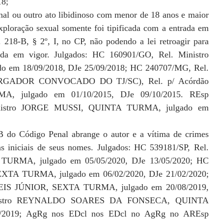
18;
nal ou outro ato libidinoso com menor de 18 anos e maior
xploração sexual somente foi tipificada com a entrada em
. 218-B, § 2º, I, no CP, não podendo a lei retroagir para
trada em vigor. Julgados: HC 160901/GO, Rel. Ministro
m 18/09/2018, DJe 25/09/2018; HC 240707/MG, Rel.
GADOR CONVOCADO DO TJ/SC), Rel. p/ Acórdão
, julgado em 01/10/2015, DJe 09/10/2015. REsp
 Ministro JORGE MUSSI, QUINTA TURMA, julgado em
-B do Código Penal abrange o autor e a vítima de crimes
as iniciais de seus nomes. Julgados: HC 539181/SP, Rel.
URMA, julgado em 05/05/2020, DJe 13/05/2020; HC
XTA TURMA, julgado em 06/02/2020, DJe 21/02/2020;
REIS JÚNIOR, SEXTA TURMA, julgado em 20/08/2019,
Ministro REYNALDO SOARES DA FONSECA, QUINTA
8/2019; AgRg nos EDcl nos EDcl no AgRg no AREsp