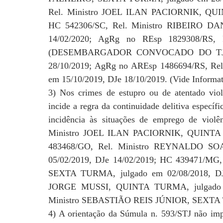
Rel. Ministro JOEL ILAN PACIORNIK, QUIN
HC 542306/SC, Rel. Ministro RIBEIRO DA
14/02/2020; AgRg no REsp 1829308/R
(DESEMBARGADOR CONVOCADO DO TJ/PE)
28/10/2019; AgRg no AREsp 1486694/RS, R
em 15/10/2019, DJe 18/10/2019. (Vide Informat
3) Nos crimes de estupro ou de atentado vio
incide a regra da continuidade delitiva específ
incidência às situações de emprego de viol
Ministro JOEL ILAN PACIORNIK, QUINTA T
483468/GO, Rel. Ministro REYNALDO 
05/02/2019, DJe 14/02/2019; HC 439471/
SEXTA TURMA, julgado em 02/08/2018, DJe
JORGE MUSSI, QUINTA TURMA, julgado em 
Ministro SEBASTIÃO REIS JÚNIOR, SEXTA TU
4) A orientação da Súmula n. 593/STJ não impo