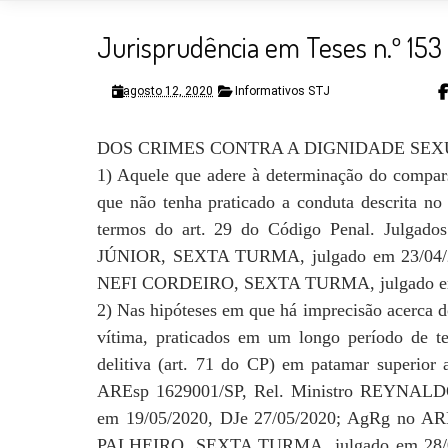
Jurisprudência em Teses n.º 153
agosto 12, 2020
Informativos STJ
DOS CRIMES CONTRA A DIGNIDADE SEXUA
1) Aquele que adere à determinação do compars
que não tenha praticado a conduta descrita no 
termos do art. 29 do Código Penal. Julga
JÚNIOR, SEXTA TURMA, julgado em 23/04/20
NEFI CORDEIRO, SEXTA TURMA, julgado em 
2) Nas hipóteses em que há imprecisão acerca d
vítima, praticados em um longo período de 
delitiva (art. 71 do CP) em patamar superio
AREsp 1629001/SP, Rel. Ministro REYN
em 19/05/2020, DJe 27/05/2020; AgRg no 
PALHEIRO, SEXTA TURMA, julgado em 28/04