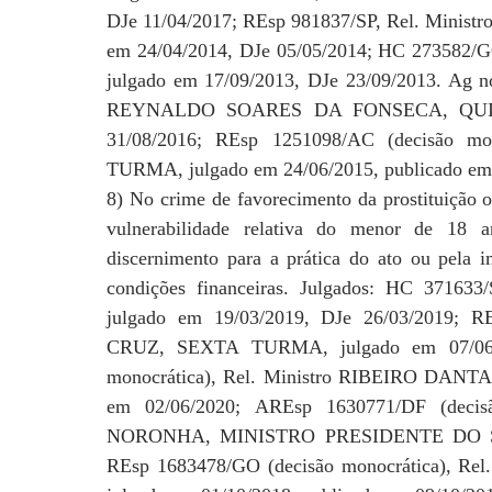
DJe 11/04/2017; REsp 981837/SP, Rel. Min
em 24/04/2014, DJe 05/05/2014; HC 27358
julgado em 17/09/2013, DJe 23/09/2013. Ag n
REYNALDO SOARES DA FONSECA, QUINTA
31/08/2016; REsp 1251098/AC (decisão m
TURMA, julgado em 24/06/2015, publicado em
8) No crime de favorecimento da prostituição o
vulnerabilidade relativa do menor de 18 an
discernimento para a prática do ato ou pela im
condições financeiras. Julgados: HC 371
julgado em 19/03/2019, DJe 26/03/2019;
CRUZ, SEXTA TURMA, julgado em 07/06/2
monocrática), Rel. Ministro RIBEIRO DANT
em 02/06/2020; AREsp 1630771/DF (deci
NORONHA, MINISTRO PRESIDENTE DO STJ, j
REsp 1683478/GO (decisão monocrática), 