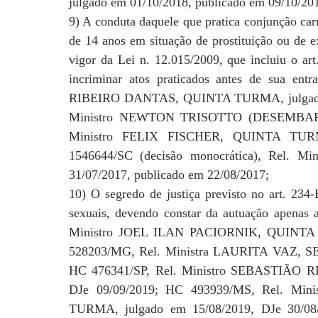
julgado em 01/10/2018, publicado em 09/10/20
9) A conduta daquele que pratica conjunção car
de 14 anos em situação de prostituição ou de e
vigor da Lei n. 12.015/2009, que incluiu o art
incriminar atos praticados antes de sua en
RIBEIRO DANTAS, QUINTA TURMA, julgado e
Ministro NEWTON TRISOTTO (DESEMBAR
Ministro FELIX FISCHER, QUINTA TURMA
1546644/SC (decisão monocrática), Rel.
31/07/2017, publicado em 22/08/2017;
10) O segredo de justiça previsto no art. 234
sexuais, devendo constar da autuação apenas 
Ministro JOEL ILAN PACIORNIK, QUINTA T
528203/MG, Rel. Ministra LAURITA VAZ, SE
HC 476341/SP, Rel. Ministro SEBASTIÃO 
DJe 09/09/2019; HC 493939/MS, Rel. 
TURMA, julgado em 15/08/2019, DJe 30/0