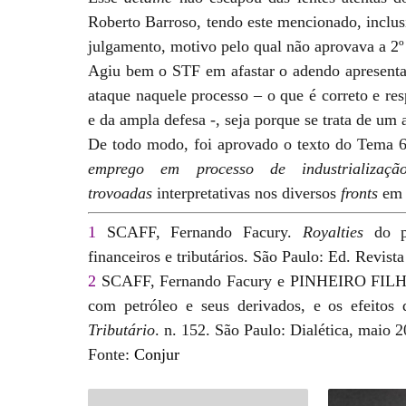
Roberto Barroso, tendo este mencionado, inclus
julgamento, motivo pelo qual não aprovava a 2º 
Agiu bem o STF em afastar o adendo apresentad
ataque naquele processo – o que é correto e res
e da ampla defesa -, seja porque se trata de um
De todo modo, foi aprovado o texto do Tema 6
emprego em processo de industrialização
trovoadas
interpretativas nos diversos
fronts
em q
1
SCAFF, Fernando Facury.
Royalties
do pe
financeiros e tributários. São Paulo: Ed. Revist
2
SCAFF, Fernando Facury e PINHEIRO FILHO, 
com petróleo e seus derivados, e os efeitos d
Tributário
. n. 152. São Paulo: Dialética, maio 2
Fonte:
Conjur