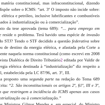
matéria constitucional, mas infraconstitucional, dizendo
ispõe sobre o ICMS: “art. 3º O imposto não incide sobre:
a elétrica e petróleo, inclusive lubrificantes e combustíveis
nados à industrialização ou à comercialização”.
exto da tese aprovada (tema 689):
“... para emprego em
e
reside o problema. Terá havido uma espécie de
invasão
do STJ? Tendo o STF decidido a questão
federativa
sobre
de destino da energia elétrica, e afastada pela Corte a
sente naquela norma constitucional (como escrevi em 2008
sta Dialética de Direito Tributário
2
editada por Valdir de
rgia elétrica destinada à “industrialização” diz respeito a
, estabelecida pela LC 87/96, art. 3º, III.
via proposto uma
segunda parte
na redação do Tema 689
rita: “
2. São inconstitucionais os artigos 2º, §1º, III e 3º,
m que restringem a incidência do ICMS apenas aos casos
ustrialização ou à comercialização.”
os Ministros Gilmar Mendes e, em especial, do Ministro