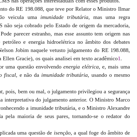
ICMS nas operações interestaduais com esses produtos.
nto do RE 198.088, que teve por Relator o Ministro Ilmar
ão
veicula uma
imunidade tributária
, mas uma regra
 não seja cobrado pelo Estado de origem da mercadoria,
. Pode parecer estranho, mas esse assunto tem origem nas
petróleo e energia hidroelétrica no âmbito dos debates
 Nelson Jobim naquele vetusto julgamento do RE 198.088,
Ellen Gracie), os quais analisei em texto acadêmico
1
.
 por uma questão envolvendo
energia elétrica
, e, mais uma
o fiscal
, e não da
imunidade tributária
, usando o mesmo
nt
, pois, bem ou mal, o julgamento privilegiou a segurança
ha interpretativa do julgamento anterior. O Ministro Marco
econhecendo a imunidade tributária, e o Ministro Alexandre
da pela maioria de seus pares, tornando-se o redator do
implicada uma questão de
isenção
, a qual foge do âmbito de