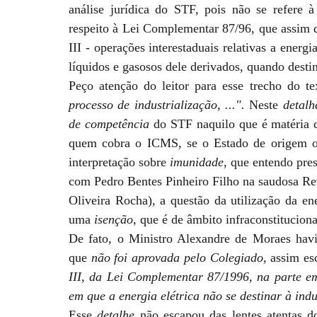
análise jurídica do STF, pois não se refere à 
respeito à Lei Complementar 87/96, que assim d
III - operações interestaduais relativas a energi
líquidos e gasosos dele derivados, quando desti
Peço atenção do leitor para esse trecho do t
processo de industrialização, ...".
Neste
detalh
de competência
do STF naquilo que é matéria 
quem cobra o ICMS, se o Estado de origem ou 
interpretação sobre
imunidade
, que entendo pre
com Pedro Bentes Pinheiro Filho na saudosa Revi
Oliveira Rocha), a questão da utilização da ene
uma
isenção
, que é de âmbito infraconstitucional
De fato, o Ministro Alexandre de Moraes ha
que
não foi aprovada pelo Colegiado
, assim esc
III, da Lei Complementar 87/1996, na parte e
em que a energia elétrica não se destinar à ind
Esse
detalhe
não escapou das lentes atentas d