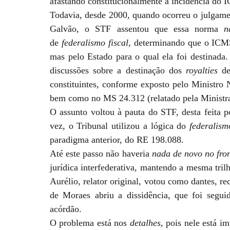
afastando constitucionalmente a incidência do 
Todavia, desde 2000, quando ocorreu o julgame
Galvão, o STF assentou que essa norma
n
de
federalismo fiscal
, determinando que o ICMS
mas pelo Estado para o qual ela foi destinada
discussões sobre a destinação dos
royalties
de 
constituintes, conforme exposto pelo Ministro
bem como no MS 24.312 (relatado pela Ministra 
O assunto voltou à pauta do STF, desta feita
vez, o Tribunal utilizou a lógica do
federalism
paradigma anterior, do RE 198.088.
Até este passo não haveria
nada de novo no fro
jurídica interfederativa, mantendo a mesma tril
Aurélio, relator original, votou como dantes, r
de Moraes abriu a dissidência, que foi segui
acórdão.
O problema está nos
detalhes
, pois nele está 