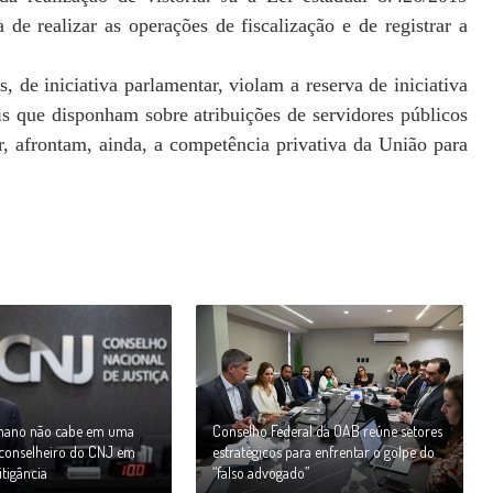
de realizar as operações de fiscalização e de registrar a
, de iniciativa parlamentar, violam a reserva de iniciativa
is que disponham sobre atribuições de servidores públicos
r, afrontam, ainda, a competência privativa da União para
umano não cabe em uma
Conselho Federal da OAB reúne setores
z conselheiro do CNJ em
estratégicos para enfrentar o golpe do
itigância
“falso advogado”