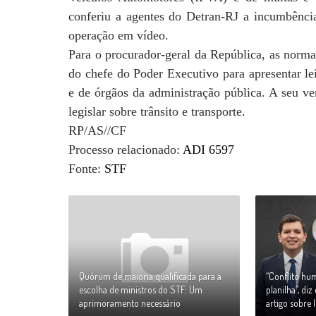
conferiu a agentes do Detran-RJ a incumbência 
operação em vídeo.
Para o procurador-geral da República, as normas
do chefe do Poder Executivo para apresentar le
e de órgãos da administração pública. A seu ve
legislar sobre trânsito e transporte.
RP/AS//CF
Processo relacionado:
ADI 6597
Fonte:
STF
Quórum de maioria qualificada para a
“Conflito h
escolha de ministros do STF: Um
planilha”, di
aprimoramento necessário
artigo sobre l