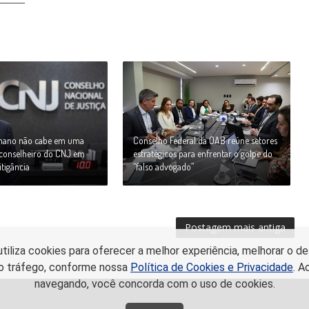
umano não cabe em uma
Conselho Federal da OAB reúne setores
z conselheiro do CNJ em
estratégicos para enfrentar o golpe do
itigância
“falso advogado”
Postagem mais antiga
utiliza cookies para oferecer a melhor experiência, melhorar o
r o tráfego, conforme nossa
Política de Cookies e Privacidade
. A
navegando, você concorda com o uso de cookies.