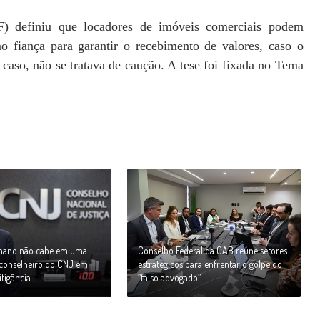
) definiu que locadores de imóveis comerciais podem
o fiança para garantir o recebimento de valores, caso o
 caso, não se tratava de caução. A tese foi fixada no Tema
____________________________________________
umano não cabe em uma
Conselho Federal da OAB reúne setores
z conselheiro do CNJ em
estratégicos para enfrentar o golpe do
itigância
“falso advogado”