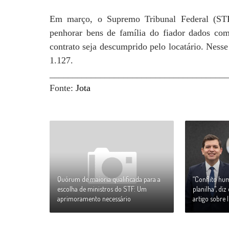
Em março, o Supremo Tribunal Federal (STF
penhorar bens de família do fiador dados com
contrato seja descumprido pelo locatário. Nesse
1.127.
_______________________________________
Fonte:
Jota
Quórum de maioria qualificada para a
“Conflito h
escolha de ministros do STF: Um
planilha”, di
aprimoramento necessário
artigo sobre l