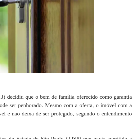
TJ) decidiu que o bem de família oferecido como garantia
pode ser penhorado. Mesmo com a oferta, o imóvel com a
el e não deixa de ser protegido, segundo o entendimento
stiça do Estado de São Paulo (TJSP) que havia admitido a