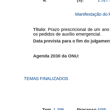
Manifestação
do
Título
:
Prazo prescricional de um ano
os pedidos de
auxílio emergencial.
Data
prevista
para
o
fim
do
julgamen
Agenda 2030 da ONU:
TEMAS
FINALIZADOS
Tem
1.396
Processo
ARE