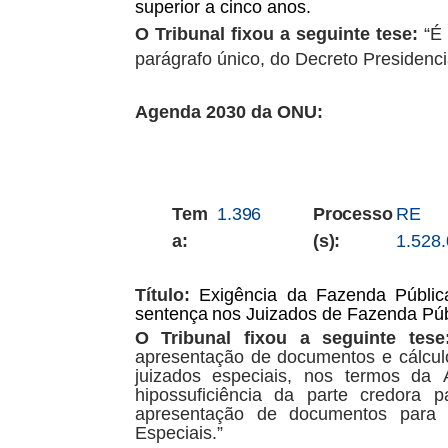
superior a cinco anos.
O Tribunal fixou a seguinte tese:
“É 
parágrafo único, do Decreto Presidenci
Agenda 2030 da ONU:
Tem
1.396
Processo
RE
a:
(s):
1.528
Título:
Exigência
da
Fazenda
Públic
sentença
nos
Juizados
de Fazenda Púb
O
Tribunal
fixou
a
seguinte
tese
apresentação
de
documentos e
cálcu
juizados
especiais,
nos
termos
da
hipossuficiência da parte credora
apresentação de documentos para 
Especiais.”