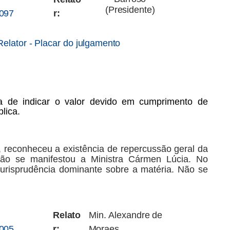
(Presidente)
.097
r:
Relator
-
Placar
do
julgamento
a
de
indicar
o
valor
devido
em
cumprimento
de
lica.
,
reconheceu
a
existência
de
repercussão
geral
da
 Não se manifestou a Ministra Cármen Lúcia. No
jurisprudência dominante sobre a matéria. Não se
Relato
Min.
Alexandre
de
.005
r:
Moraes