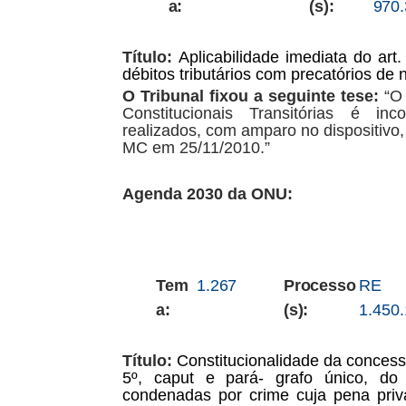
a:
(s):
970
Título:
Aplicabilidade imediata do ar
débitos tributários
com precatórios de n
O Tribunal fixou a seguinte tese:
“O
Constitucionais Transitórias
é
inco
realizados,
com
amparo
no
dispositivo,
MC em 25/11/2010.”
Agenda 2030 da ONU:
Tem
1.267
Processo
RE
a:
(s):
1.450
Título:
Constitucionalidade
da
conces
5º,
caput
e
pará-
grafo
único,
do
condenadas
por
crime
cuja
pena
priv