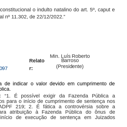
constitucional o indulto natalino do art. 5º, caput e
al nº 11.302, de 22/12/2022.”
Min.
Luís
Roberto
Barroso
Relato
(Presidente)
.097
r:
a
de
indicar
o
valor
devido
em
cumprimento
de
lica.
:
“1.
É
possível
exigir
da
Fazenda
Pública
a
los
para
o
início
de
cumprimento
de
sentença
nos
ADPF
219;
2.
É fática a controvérsia sobre a
 para atribuição à Fazenda Pública do ônus de
início de execução de sentença em Juizados