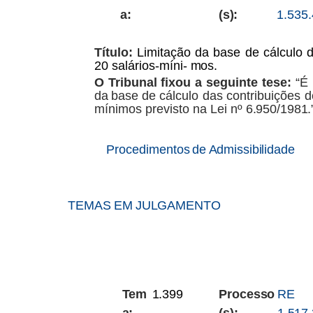
a:
(s):
1.535
Título:
Limitação da base de cálculo d
20 salários-míni-
mos.
O
Tribunal
fixou
a
seguinte
tese:
“É
da
base
de
cálculo das contribuições de
mínimos previsto na Lei nº
6.950/1981.
Procedimentos
de
Admissibilidade
TEMAS
EM
JULGAMENTO
Tem
1.399
Processo
RE
a:
(s):
1.517