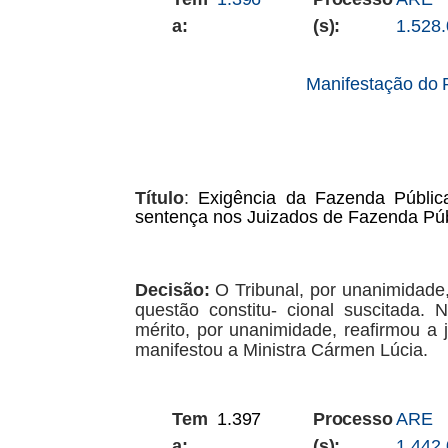
a:
(s):
1.528
Manifestação
do
Título
:
Exigência
da
Fazenda
Públic
sentença
nos Juizados
de Fazenda Púb
Decisão:
O
Tribunal,
por
unanimidade
questão
constitu- cional suscitada.
mérito, por unanimidade, reafirmou a 
manifestou a Ministra Cármen Lúcia.
Tem
1.397
Processo
ARE
a:
(s):
1.442