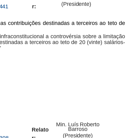
(Presidente)
.441
r:
as contribuições destinadas a terceiros ao teto de
infraconstitucional
a
controvérsia
sobre
a
limitação
stinadas a terceiros ao teto de 20 (vinte) salários-
”
Min.
Luís
Roberto
Barroso
Relato
(Presidente)
.308
r: