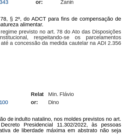
.343
or:
Zanin
t. 78, § 2º, do ADCT para fins de compensação de
atureza alimentar.
 regime previsto no art. 78 do Ato das Disposições
nstitucional,
respeitando-se
os
parcelamentos
até a concessão da medida cautelar na ADI 2.356
Relat
Min.
Flávio
.100
or:
Dino
são
de
indulto
natalino,
nos
moldes
previstos
no
art.
Decreto
Presidencial
11.302/2022,
às
pessoas
ativa
de
liberdade máxima em abstrato não seja