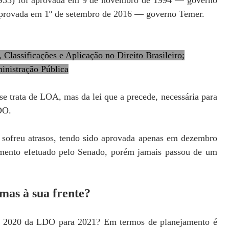
8.933) foi aprovada em 9 de novembro de 1994 — governo
aprovada em 1º de setembro de 2016 — governo Temer.
 Classificações e Aplicação no Direito Brasileiro;
inistração Pública
 se trata de LOA, mas da lei que a precede, necessária para
DO.
sofreu atrasos, tendo sido aprovada apenas em dezembro
mento efetuado pelo Senado, porém jamais passou de um
emas à sua frente?
em 2020 da LDO para 2021? Em termos de planejamento é