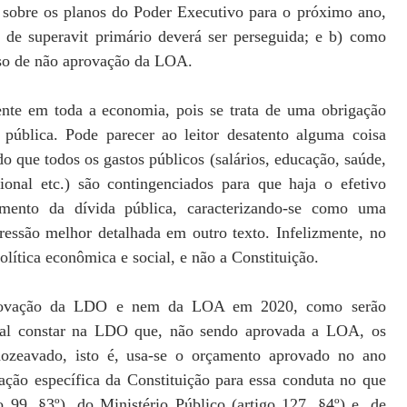
 sobre os planos do Poder Executivo para o próximo ano,
 de superavit primário deverá ser perseguida; e b) como
aso de não aprovação da LOA.
ente em toda a economia, pois se trata de uma obrigação
pública. Pode parecer ao leitor desatento alguma coisa
o que todos os gastos públicos (salários, educação, saúde,
ional etc.) são contingenciados para que haja o efetivo
mento da dívida pública, caracterizando-se como uma
ressão melhor detalhada em outro texto. Infelizmente, no
política econômica e social, e não a Constituição.
aprovação da LDO e nem da LOA em 2020, como serão
sual constar na LDO que, não sendo aprovada a LOA, os
dozeavado, isto é, usa-se o orçamento aprovado no ano
ação específica da Constituição para essa conduta no que
 99, §3º), do Ministério Público (artigo 127, §4º) e, de