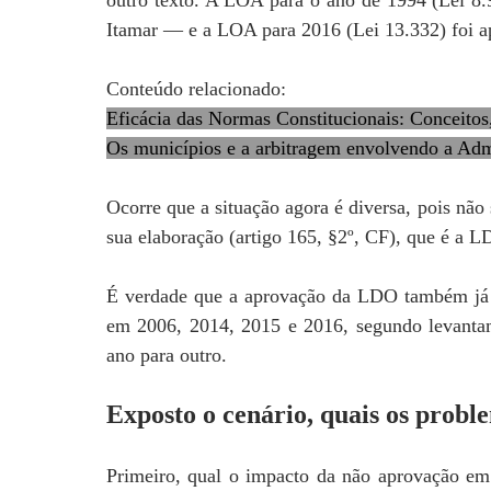
outro texto. A LOA para o ano de 1994 (Lei 
Itamar — e a LOA para 2016 (Lei 13.332) foi 
Conteúdo relacionado:
Eficácia das Normas Constitucionais: Conceitos,
Os municípios e a arbitragem envolvendo a Adm
Ocorre que a situação agora é diversa, pois não
sua elaboração (artigo 165, §2º, CF), que é a L
É verdade que a aprovação da LDO também já 
em 2006, 2014, 2015 e 2016, segundo levanta
ano para outro.
Exposto o cenário, quais os probl
Primeiro, qual o impacto da não aprovação 