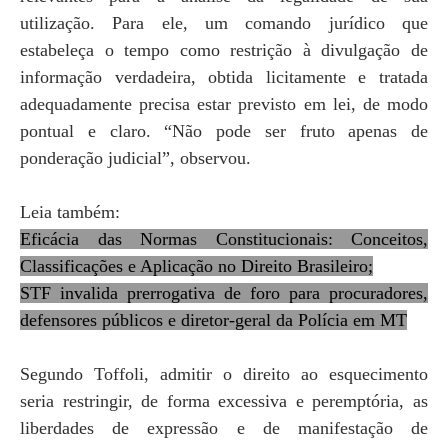
utilização. Para ele, um comando jurídico que
estabeleça o tempo como restrição à divulgação de
informação verdadeira, obtida licitamente e tratada
adequadamente precisa estar previsto em lei, de modo
pontual e claro. “Não pode ser fruto apenas de
ponderação judicial”, observou.
Leia também:
Eficácia das Normas Constitucionais: Conceitos,
Classificações e Aplicação no Direito Brasileiro;
STF invalida prerrogativa de foro para procuradores,
defensores públicos e diretor-geral da Polícia em MT
Segundo Toffoli, admitir o direito ao esquecimento
seria restringir, de forma excessiva e peremptória, as
liberdades de expressão e de manifestação de