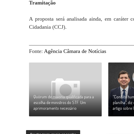
Tramitação
A proposta será analisada ainda, em caráter c
Cidadania (CCJ).
_______________________________________
Fonte:
Agência Câmara de Notícias
Quórum de maioria qualificada para a
“Conflito h
escolha de ministros do STF: Um
planilha”, di
aprimoramento necessário
artigo sobre l