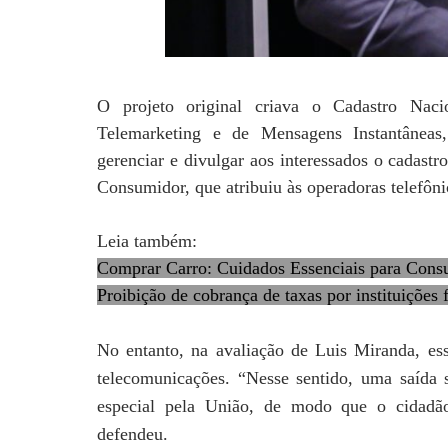
O projeto original criava o Cadastro Nac
Telemarketing e de Mensagens Instantâneas,
gerenciar e divulgar aos interessados o cadast
Consumidor, que atribuiu às operadoras telefôni
Leia também:
Comprar Carro: Cuidados Essenciais para Cons
Proibição de cobrança de taxas por instituições
No entanto, na avaliação de Luis Miranda, es
telecomunicações. “Nesse sentido, uma saída 
especial pela União, de modo que o cidadão
defendeu.