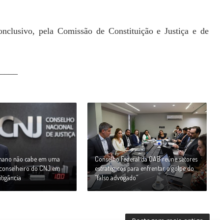
onclusivo, pela Comissão de Constituição e Justiça e de
____
umano não cabe em uma
Conselho Federal da OAB reúne setores
z conselheiro do CNJ em
estratégicos para enfrentar o golpe do
itigância
“falso advogado”