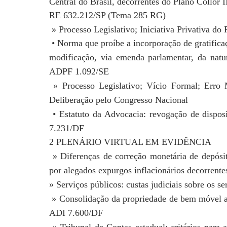
Central do Brasil, decorrentes do Plano Collor 
RE 632.212/SP (Tema 285 RG)
» Processo Legislativo; Iniciativa Privativa d
• Norma que proíbe a incorporação de gratificaç
modificação, via emenda parlamentar, da natu
ADPF 1.092/SE
» Processo Legislativo; Vício Formal; Erro 
Deliberação pelo Congresso Nacional
• Estatuto da Advocacia: revogação de dispos
7.231/DF
2 PLENÁRIO VIRTUAL EM EVIDÊNCIA
» Diferenças de correção monetária de depós
por alegados expurgos inflacionários
decorrente
» Serviços públicos: custas judiciais sobre os s
» Consolidação da propriedade de bem móvel a
ADI 7.600/DF