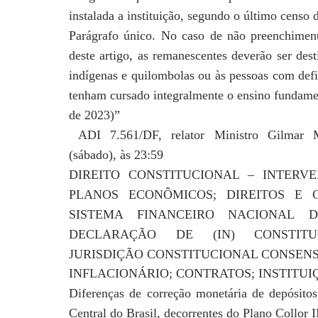
instalada a instituição, segundo o último cens
Parágrafo único. No caso de não preenchiment
deste
artigo, as remanescentes deverão ser dest
indígenas
e quilombolas ou às pessoas com defi
tenham
cursado integralmente o ensino fundame
de 2023)”
ADI 7.561/DF, relator Ministro Gilmar Me
(sábado),
às 23:59
DIREITO CONSTITUCIONAL – INTER
PLANOS ECONÔMICOS; DIREITOS E
SISTEMA FINANCEIRO NACIONAL
DI
DECLARAÇÃO DE (IN)
CONSTITUC
JURISDIÇÃO
CONSTITUCIONAL CONSEN
INFLACIONÁRIO; CONTRATOS; INSTITUI
Diferenças de correção monetária de depósit
Central do Brasil,
decorrentes do Plano Collor