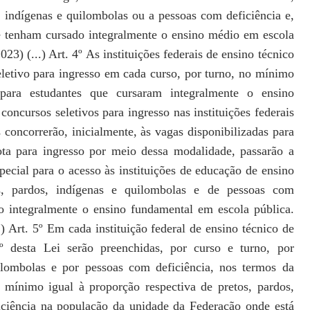
, indígenas e quilombolas ou a pessoas com deficiência e,
 tenham cursado integralmente o ensino médio em escola
023) (...) Art. 4º As instituições federais de ensino técnico
eletivo para ingresso em cada curso, por turno, no mínimo
 para
estudantes que cursaram integralmente o ensino
s concursos
seletivos para ingresso nas instituições federais
s concorrerão,
inicialmente, às vagas disponibilizadas para
ota para ingresso
por meio dessa modalidade, passarão a
pecial para o
acesso às instituições de educação de ensino
s, pardos, indígenas
e quilombolas e de pessoas com
o integralmente o ensino
fundamental em escola pública.
.) Art. 5º Em cada instituição
federal de ensino técnico de
4º desta Lei serão preenchidas, por
curso e turno, por
uilombolas e por pessoas com deficiência,
nos termos da
o mínimo igual à proporção respectiva de pretos,
pardos,
iciência na população da unidade da Federação onde
está