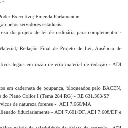
II -
o Poder Executivo; Emenda
Parlamentar
ão pelos servidores estaduais:
reza do projeto de lei de
ordinária para complementar -
Material; Redação Final de Projeto
de Lei; Ausência de
itivos legais em razão de erro
material de redação - ADI
itos em caderneta de
poupança, bloqueados pelo BACEN,
s do Plano Collor I (Tema 284 RG) - RE 631.363/SP
erviços de natureza forense -
ADI 7.660/MA
lienado fiduciariamente -
ADI 7.601/DF, ADI 7.608/DF e