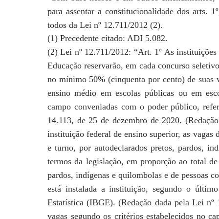
para assentar a constitucionalidade dos arts. 1º
todos da Lei nº 12.711/2012 (2).
(1) Precedente citado: ADI 5.082.
(2) Lei nº 12.711/2012: “Art. 1º As instituiçõe
Educação
reservarão, em cada concurso seletivo
no mínimo
50% (cinquenta por cento) de suas 
ensino médio
em escolas públicas ou em esc
campo conveniadas
com o poder público, refer
14.113, de 25 de dezembro
de 2020. (Redação 
instituição federal de ensino superior,
as vagas d
e turno, por autodeclarados pretos,
pardos, in
termos da legislação, em proporção
ao total d
pardos, indígenas e quilombolas e
de pessoas c
está instalada a instituição,
segundo o último
Estatística (IBGE). (Redação dada
pela Lei nº
vagas segundo os critérios estabelecidos
no cap