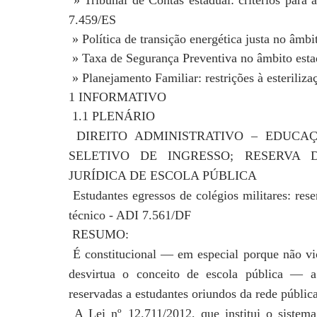
» Tribunal de Contas estadual: critérios para a
7.459/ES
» Política de transição energética justa no âmb
» Taxa de Segurança Preventiva no âmbito est
» Planejamento Familiar: restrições à esteriliz
1 INFORMATIVO
1.1 PLENÁRIO
DIREITO ADMINISTRATIVO – EDUCAÇ
SELETIVO DE INGRESSO; RESERVA
JURÍDICA DE ESCOLA PÚBLICA
Estudantes egressos de colégios militares: res
técnico - ADI 7.561/DF
RESUMO:
É constitucional — em especial porque não viol
desvirtua o conceito de escola pública — a
reservadas a estudantes oriundos da rede
públic
A Lei nº 12.711/2012, que institui o sistema