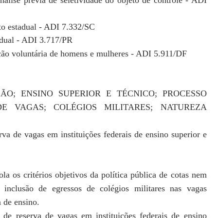
nálise prévia de seletividade
do objeto de controle - ADI
ito estadual - ADI 7.332/SC
adual - ADI 3.717/PR
ação voluntária de homens e
mulheres - ADI 5.911/DF
ÃO; ENSINO SUPERIOR E TÉCNICO;
PROCESSO
 DE VAGAS; COLÉGIOS
MILITARES; NATUREZA
erva
de vagas em instituições federais de ensino superior
e
a os critérios objetivos da política
pública de cotas nem
 inclusão de egres
sos de colégios militares nas vagas
a de ensino.
 de reserva de vagas em instituições federais
de ensino