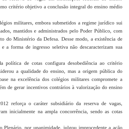
omo critério objetivo a con
clusão integral do ensino médio
olégios militares, embora submetidos a
regime jurídico sui
riados, mantidos e admi
nistrados pelo Poder Público, com
nto do
Ministério da Defesa. Desse modo, a existência de
 e a forma de ingresso seletiva não descaracterizam sua
da política de cotas configura desobedi
ência ao critério
nsiderou a qualidade do
ensino, mas a origem pública do
 base na
excelência dos colégios militares compromete a
lém de gerar incentivos contrários à valorização do ensino
012 reforça o caráter subsidiário da reserva
de vagas,
rram inicialmente na ampla
concorrência, sendo as cotas
o Plenário, por unanimidade, julgou
improcedente a ação