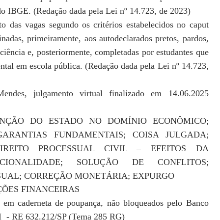
o do IBGE. (Redação dada pela Lei nº 14.723, de 2023)
o das vagas segundo os critérios estabelecidos no caput
inadas, primeiramente, aos autodeclarados pretos, pardos,
ciência e, posteriormente, completadas por estudantes que
ntal em escola pública. (Redação dada pela Lei nº 14.723,
ndes, julgamento virtual finalizado em 14.06.2025
VENÇÃO DO ESTADO NO DOMÍNIO
ECONÔMICO;
 GARANTIAS
FUNDAMENTAIS; COISA JULGADA;
REITO PROCESSUAL CIVIL – EFEITOS DA
IONALIDADE; SOLUÇÃO DE CONFLITOS;
SUAL; CORREÇÃO MONETÁRIA; EXPURGO
ÇÕES FINANCEIRAS
os em caderneta
de poupança, não bloqueados pelo Banco
 II - RE 632.212/SP (Tema 285 RG)