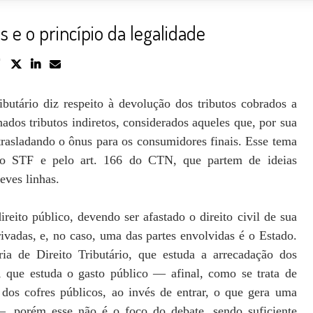
s e o princípio da legalidade
utário diz respeito à devolução dos tributos cobrados a
dos tributos indiretos, considerados aqueles que, por sua
trasladando o ônus para os consumidores finais. Esse tema
do STF e pelo art. 166 do CTN, que partem de ideias
eves linhas.
ireito público, devendo ser afastado o direito civil de sua
privadas, e, no caso, uma das partes envolvidas é o Estado.
ria de Direito Tributário, que estuda a arrecadação dos
o, que estuda o gasto público — afinal, como se trata de
 dos cofres públicos, ao invés de entrar, o que gera uma
a —, porém esse não é o foco do debate, sendo suficiente