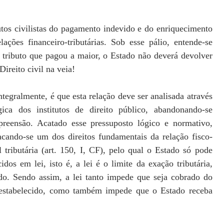
tutos civilistas do pagamento indevido e do enriquecimento
lações financeiro-tributárias. Sob esse pálio, entende-se
 tributo que pagou a maior, o Estado não deverá devolver
ireito civil na veia!
egralmente, é que esta relação deve ser analisada através
ica dos institutos de direito público, abandonando-se
preensão. Acatado esse pressuposto lógico e normativo,
cando-se um dos direitos fundamentais da relação fisco-
l tributária (art. 150, I, CF), pelo qual o Estado só pode
idos em lei, isto é, a lei é o limite da exação tributária,
ado. Sendo assim, a lei tanto impede que seja cobrado do
r estabelecido, como também impede que o Estado receba