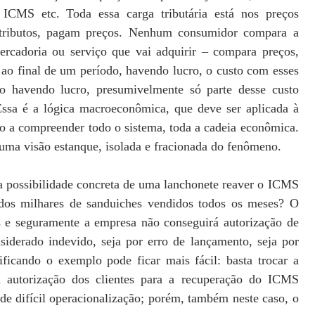
ICMS etc. Toda essa carga tributária está nos preços
 tributos, pagam preços. Nenhum consumidor compara a
mercadoria ou serviço que vai adquirir – compara preços,
 ao final de um período, havendo lucro, o custo com esses
não havendo lucro, presumivelmente só parte desse custo
 Essa é a lógica macroeconômica, que deve ser aplicada à
o a compreender todo o sistema, toda a cadeia econômica.
ma visão estanque, isolada e fracionada do fenômeno.
a possibilidade concreta de uma lanchonete reaver o ICMS
 dos milhares de sanduiches vendidos todos os meses? O
s e seguramente a empresa não conseguirá autorização de
nsiderado indevido, seja por erro de lançamento, seja por
ificando o exemplo pode ficar mais fácil: basta trocar a
a autorização dos clientes para a recuperação do ICMS
de difícil operacionalização; porém, também neste caso, o