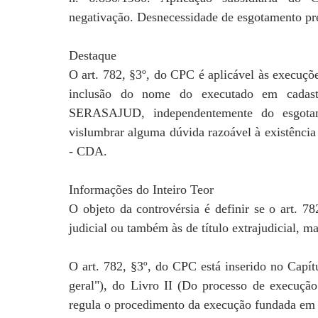
negativação. Desnecessidade de esgotamento pr
Destaque
O art. 782, §3º, do CPC é aplicável às execuçõe
inclusão do nome do executado em cadastro
SERASAJUD, independentemente do esgotame
vislumbrar alguma dúvida razoável à existência 
- CDA.
Informações do Inteiro Teor
O objeto da controvérsia é definir se o art. 7
judicial ou também às de título extrajudicial, m
O art. 782, §3º, do CPC está inserido no Capít
geral"), do Livro II (Do processo de execuçã
regula o procedimento da execução fundada em tí