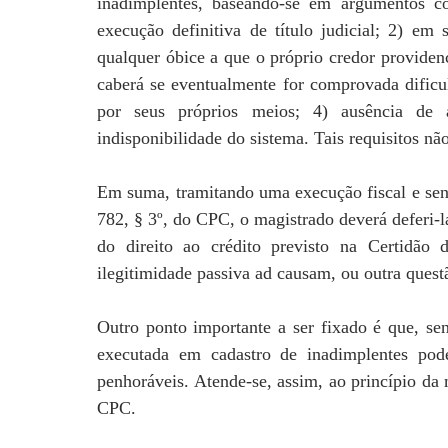
inadimplentes, baseando-se em argumentos c
execução definitiva de título judicial; 2) em s
qualquer óbice a que o próprio credor providenc
caberá se eventualmente for comprovada dificul
por seus próprios meios; 4) ausência d
indisponibilidade do sistema. Tais requisitos não
Em suma, tramitando uma execução fiscal e sen
782, § 3º, do CPC, o magistrado deverá deferi-l
do direito ao crédito previsto na Certidão
ilegitimidade passiva ad causam, ou outra quest
Outro ponto importante a ser fixado é que, s
executada em cadastro de inadimplentes pod
penhoráveis. Atende-se, assim, ao princípio da
CPC.