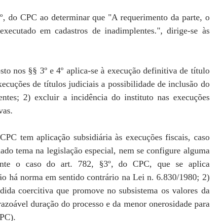
3º, do CPC ao determinar que "A requerimento da parte, o
xecutado em cadastros de inadimplentes.", dirige-se às
to nos §§ 3º e 4º aplica-se à execução definitiva de título
xecuções de títulos judiciais a possibilidade de inclusão do
tes; 2) excluir a incidência do instituto nas execuções
vas.
CPC tem aplicação subsidiária às execuções fiscais, caso
ado tema na legislação especial, nem se configure alguma
ente o caso do art. 782, §3º, do CPC, que se aplica
não há norma em sentido contrário na Lei n. 6.830/1980; 2)
dida coercitiva que promove no subsistema os valores da
razoável duração do processo e da menor onerosidade para
CPC).