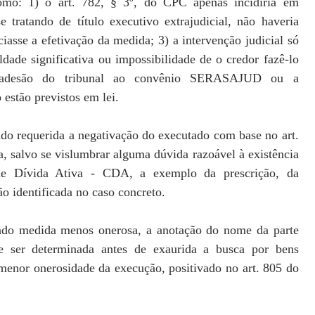
omo: 1) o art. 782, § 3º, do CPC apenas incidiria em
e tratando de título executivo extrajudicial, não haveria
iasse a efetivação da medida; 3) a intervenção judicial só
dade significativa ou impossibilidade de o credor fazê-lo
e adesão do tribunal ao convênio SERASAJUD ou a
 estão previstos em lei.
do requerida a negativação do executado com base no art.
a, salvo se vislumbrar alguma dúvida razoável à existência
 de Dívida Ativa - CDA, a exemplo da prescrição, da
ão identificada no caso concreto.
endo medida menos onerosa, a anotação do nome da parte
e ser determinada antes de exaurida a busca por bens
 menor onerosidade da execução, positivado no art. 805 do