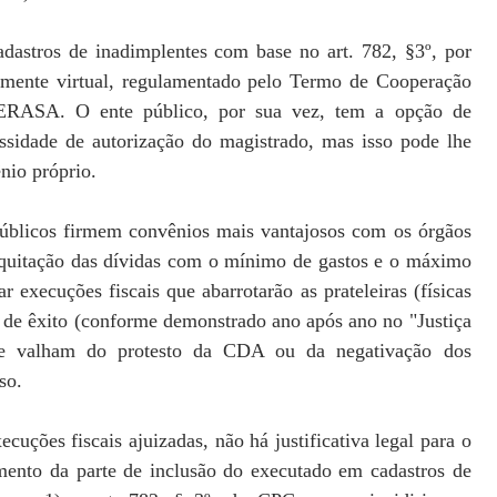
adastros de inadimplentes com base no art. 782, §3º, por
mente virtual, regulamentado pelo Termo de Cooperação
ERASA. O ente público, por sua vez, tem a opção de
ssidade de autorização do magistrado, mas isso pode lhe
nio próprio.
 públicos firmem convênios mais vantajosos com os órgãos
a quitação das dívidas com o mínimo de gastos e o máximo
ar execuções fiscais que abarrotarão as prateleiras (físicas
l de êxito (conforme demonstrado ano após ano no "Justiça
e valham do protesto da CDA ou da negativação dos
so.
uções fiscais ajuizadas, não há justificativa legal para o
imento da parte de inclusão do executado em cadastros de