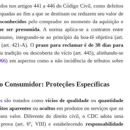
inidos nos artigos 441 a 446 do Código Civil, como defeitos
equadas ao fim a que se destinam ou reduzem seu valor de
esconhecidos
pelo comprador no momento da aquisição e
ue ser presumida
. A norma aplica-se a contratos entre
sumo, integrando-se ao princípio da boa-fé objetiva (art.
 (art. 421-A). O
prazo para reclamar é de 30 dias para
a tradição ou descoberta do vício (art. 445), alinhando-se
966
) em aspectos como a não incidência de tributos sobre
 do Consumidor: Proteções Específicas
os
são tratados como
vícios de qualidade
ou
quantidade
itos aparentes
ou
ocultos
em produtos ou serviços que os
eu valor. Diferente do direito civil, o CDC adota uma
prova (art. 6º, VIII) e estabelecendo
responsabilidade