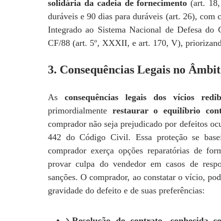
solidária da cadeia de fornecimento
(art. 18
duráveis e 90 dias para duráveis (art. 26), com 
Integrado ao Sistema Nacional de Defesa do 
CF/88 (art. 5º, XXXII, e art. 170, V), prioriza
3. Consequências Legais no Âmbit
As
consequências legais dos vícios redib
primordialmente
restaurar o equilíbrio cont
comprador não seja prejudicado por defeitos oc
442 do Código Civil. Essa proteção se bas
comprador exerça opções reparatórias de for
provar culpa do vendedor em casos de respo
sanções. O comprador, ao constatar o vício, pod
gravidade do defeito e de suas preferências:
Resolução do contrato, conhecida 