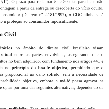
, §1º). O prazo para reclamar é de 30 dias para bens não
contagem a partir da entrega ou descoberta do vício oculto.
Consumidor (Decreto nº 2.181/1997), o CDC alinha-se à
ndo a proteção ao consumidor hipossuficiente.
o Civil
itórios
no âmbito do direito civil brasileiro visam
ratual
entre as partes envolvidas, assegurando que o
ultos no bem adquirido, com fundamento nos artigos 441 e
eia no
princípio da boa-fé objetiva
, permitindo que o
ma proporcional ao dano sofrido, sem a necessidade de
nsabilidade objetiva, embora a má-fé possa agravar as
e optar por uma das seguintes alternativas, dependendo da
como redibição:
Essa medida permite a devolução