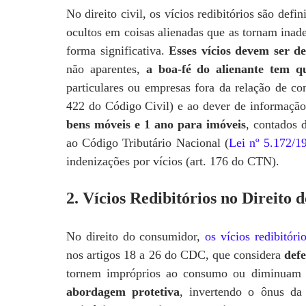
No direito civil, os vícios redibitórios são def
ocultos em coisas alienadas que as tornam inad
forma significativa.
Esses vícios devem ser d
não aparentes,
a boa-fé do alienante tem q
particulares ou empresas fora da relação de con
422 do Código Civil) e ao dever de informação
bens móveis e 1 ano para imóveis
, contados d
ao Código Tributário Nacional (
Lei nº 5.172/1
indenizações por vícios (art. 176 do CTN).
2. Vícios Redibitórios no Direito
No direito do consumidor,
os vícios redibitóri
nos artigos 18 a 26 do CDC, que considera
defe
tornem impróprios ao consumo ou diminuam s
abordagem protetiva
, invertendo o ônus da 