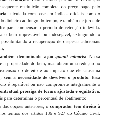
sequente restituição completa do preço pago pelo
ria
calculada com base em índices oficiais como o
do dinheiro ao longo do tempo, e também de juros de
lic
para compensar o período de retenção indevida.
na o bem imprestável ou indesejável, extinguindo o
 possibilitando a recuperação de despesas adicionais
em;
, também denominado ação
quanti minoris
:
Nessa
e a propriedade do bem, mas obtém uma redução no
 extensão do defeito e ao impacto que ele causa na
m,
sem a necessidade de devolver o produto
. Essa
vício é reparável ou não compromete integralmente o
contratual prossiga de forma ajustada e equitativa
,
is para determinar o percentual de abatimento;
das opções anteriores, o
comprador tem direito à
nos termos dos artigos 186 e 927 do Código Civil,